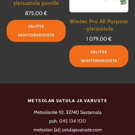
yleissatula ponille
875,00
€
Wintec Pro All Purpose
Tällä
VALITSE
-yleissatula
tuotteella
VAIHTOEHDOISTA
1 079,00
€
on
Täl
useampi
VALITSE
tuo
muunnelma.
VAIHTOEHDOISTA
on
Voit
us
tehdä
mu
valinnat
Voi
tuotteen
Back
METSOLAN SATULA JA VARUSTE
te
sivulla.
To
val
Metsolantie 10, 32740 Sastamala
Top
tu
puh.
045 134 1120
siv
metsolan [at] satulajavaruste.com