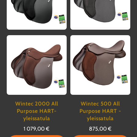
Wintec 2000 All
Wintec 500 All
Purpose HART-
Purpose HART -
yleissatula
yleissatula
1 079,00
€
875,00
€