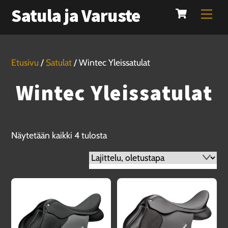
Cart
Skip
Satula ja Varuste
Men
to
content
Etusivu
/
Satulat
/ Wintec Yleissatulat
Wintec Yleissatulat
Näytetään kaikki 4 tulosta