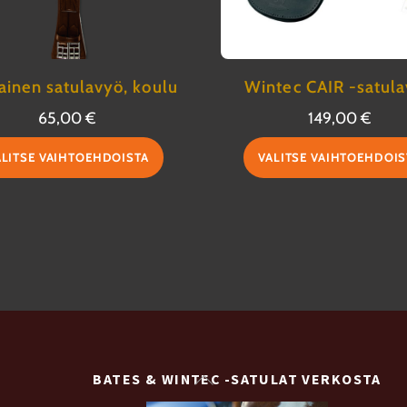
inen satulavyö, koulu
Wintec CAIR -satul
65,00
€
149,00
€
Tällä
ALITSE VAIHTOEHDOISTA
VALITSE VAIHTOEHDOIS
tuotteella
on
useampi
muunnelma.
Voit
tehdä
valinnat
tuotteen
Back
BATES & WINTEC -SATULAT VERKOSTA
sivulla.
To