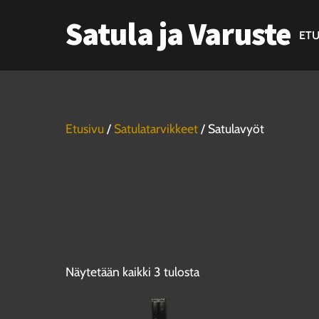
Skip
Satula ja Varuste
to
ETU
content
Etusivu
/
Satulatarvikkeet
/ Satulavyöt
Näytetään kaikki 3 tulosta