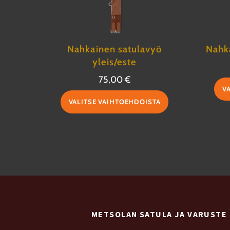
Nahkainen satulavyö
Nahka
yleis/este
75,00
€
V
Tällä
VALITSE VAIHTOEHDOISTA
tuotteella
on
useampi
muunnelma.
Voit
tehdä
valinnat
METSOLAN SATULA JA VARUSTE
tuotteen