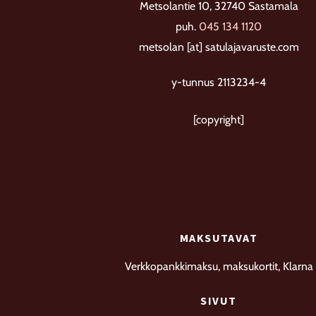
sivulla.
Metsolantie 10, 32740 Sastamala
puh.
045 134 1120
metsolan [at] satulajavaruste.com
y-tunnus 2113234-4
[copyright]
MAKSUTAVAT
Verkkopankkimaksu, maksukortit, Klarna
SIVUT