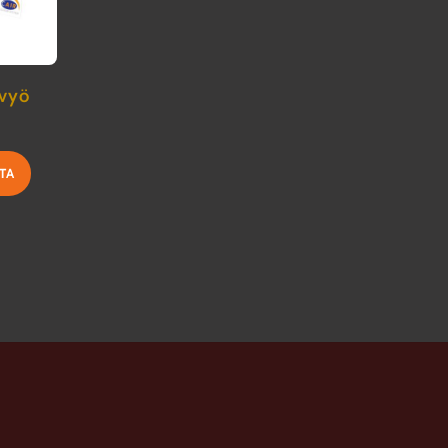
avyö
Tällä
TA
tuotteella
on
useampi
muunnelma.
Voit
tehdä
valinnat
tuotteen
sivulla.