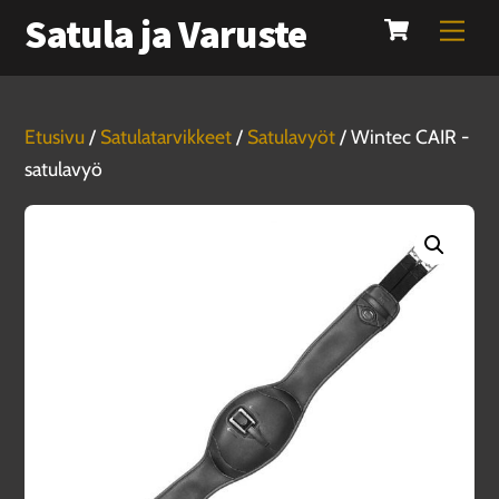
Cart
Skip
Satula ja Varuste
Men
to
content
Etusivu
/
Satulatarvikkeet
/
Satulavyöt
/ Wintec CAIR -
satulavyö