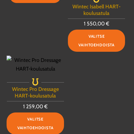
Wintec Isabell HART-
koulusatula
1 550,00
€
Täll
VALITSE
tuot
VAIHTOEHDOISTA
on
use
muu
Voit
teh
Wintec Pro Dressage
vali
HART-koulusatula
tuo
1 259,00
€
sivu
Tällä
VALITSE
tuotteella
VAIHTOEHDOISTA
on