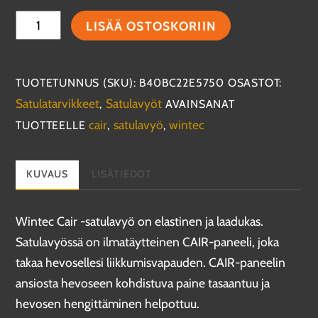
Wintec
LISÄÄ OSTOSKORIIN
CAIR
-
satulavyö
TUOTETUNNUS (SKU):
B40BC22E5750
OSASTOT:
määrä
Satulatarvikkeet
Satulavyöt
,
AVAINSANAT
cair
satulavyö
wintec
TUOTTEELLE
,
,
KUVAUS
LISÄTIEDOT
Wintec Cair -satulavyö on elastinen ja laadukas.
Satulavyössä on ilmatäytteinen CAIR-paneeli, joka
takaa hevosellesi liikkumisvapauden. CAIR-paneelin
ansiosta hevoseen kohdistuva paine tasaantuu ja
hevosen hengittäminen helpottuu.