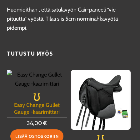
Huomioithan , että satulavyön Cair-paneeli ”vie
pituutta” vyöstä. Tilaa siis 5cm norminahkavyötä
pidempi.
TUTUSTU MYÖS
Easy Change Gullet
Gauge -kaarimittari
36,00
€
LISÄÄ OSTOSKORIIN