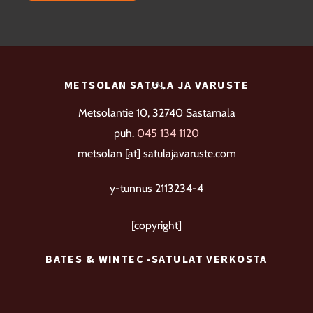
useampi
muunnelma.
Voit
tehdä
Back
METSOLAN SATULA JA VARUSTE
valinnat
To
Metsolantie 10, 32740 Sastamala
tuotteen
Top
puh.
045 134 1120
sivulla.
metsolan [at] satulajavaruste.com
y-tunnus 2113234-4
[copyright]
BATES & WINTEC -SATULAT VERKOSTA