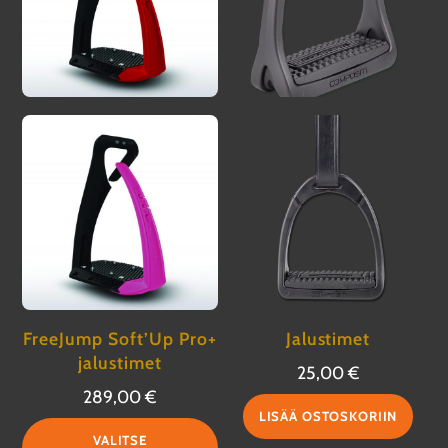
FreeJump Soft’Up Pro+
Jalustimet
jalustimet
25,00
€
289,00
€
LISÄÄ OSTOSKORIIN
Tällä
VALITSE