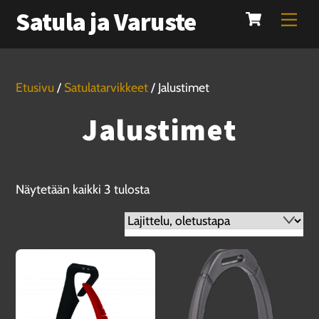
Cart
Skip
Satula ja Varuste
Men
to
content
Etusivu
/
Satulatarvikkeet
/ Jalustimet
Jalustimet
Näytetään kaikki 3 tulosta