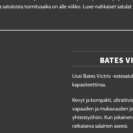
satuloista toimitusaika on alle viikko. Luxe-nahkaiset satulat 
BATES V
Uusi Bates Victrix -estesat
kapasiteettinsa.
Kevyt ja kompakti, ultratiiv
vapauden ja mukavuuden jok
yhteistyöhön. Kun jokainen l
ratkaiseva salainen aseesi.