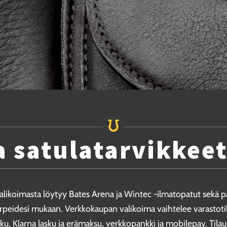
a satulatarvikkee
Valikoimasta löytyy Bates Arena ja Wintec -ilmatopatut sekä 
arpeidesi mukaan. Verkkokaupan valikoima vaihtelee varastoti
ku, Klarna lasku ja erämaksu, verkkopankki ja mobilepay. Til