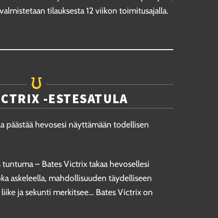
valmistetaan tilauksesta 12 viikon toimitusajalla.
ICTRIX -ESTESATULA
ula päästää hevosesi näyttämään todellisen
is tuntuma – Bates Victrix takaa hevosellesi
a askeleella, mahdollisuuden täydelliseen
iike ja sekunti merkitsee… Bates Victrix on