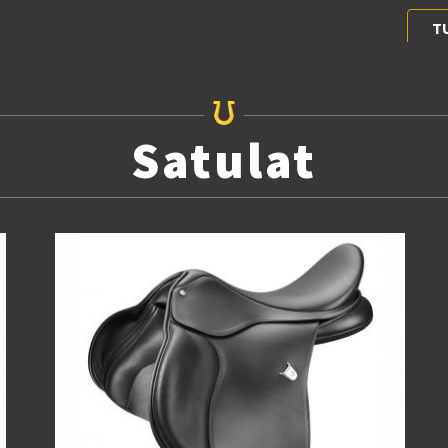
T
Satulat