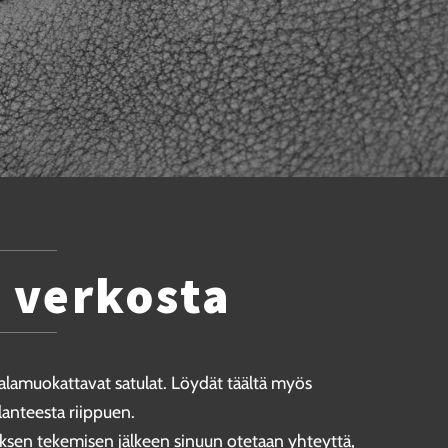
t verkosta
palamuokattavat satulat. Löydät täältä myös
lanteesta riippuen.
auksen tekemisen jälkeen sinuun otetaan yhteyttä,