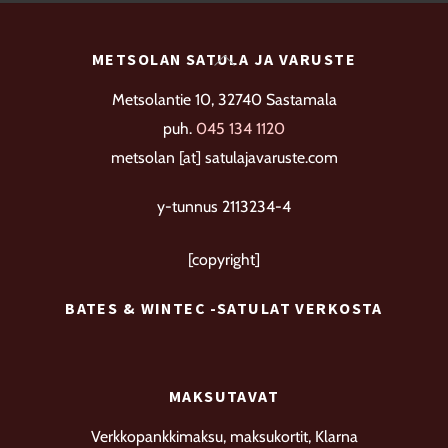
Voit
tehdä
Back
METSOLAN SATULA JA VARUSTE
valinnat
To
Metsolantie 10, 32740 Sastamala
tuotteen
Top
puh.
045 134 1120
sivulla.
metsolan [at] satulajavaruste.com
y-tunnus 2113234-4
[copyright]
BATES & WINTEC -SATULAT VERKOSTA
MAKSUTAVAT
Verkkopankkimaksu, maksukortit, Klarna