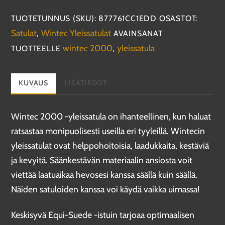
All
Purpose
TUOTETUNNUS (SKU):
877761CC1EDD
OSASTOT:
HART-
Satulat
Wintec Yleissatulat
,
AVAINSANAT
yleissatula
wintec 2000
yleissatula
TUOTTEELLE
,
määrä
KUVAUS
LISÄTIEDOT
Wintec 2000 -yleissatula on ihanteellinen, kun haluat
ratsastaa monipuolisesti useilla eri tyyleillä. Wintecin
yleissatulat ovat helppohoitoisia, laadukkaita, kestäviä
ja kevyitä. Säänkestävän materiaalin ansiosta voit
viettää laatuaikaa hevosesi kanssa säällä kuin säällä.
Näiden satuloiden kanssa voi käydä vaikka uimassa!
Keskisyvä Equi-Suede -istuin tarjoaa optimaalisen