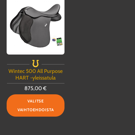
useampi
760,00 €
sivu
muunnelma.
Voit
tehdä
valinnat
tuotteen
sivulla.
Wintec 500 All Purpose
HART -yleissatula
875,00
€
Tällä
VALITSE
tuotteella
VAIHTOEHDOISTA
on
useampi
muunnelma.