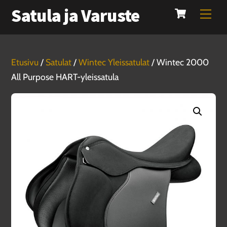
Cart
Skip
Satula ja Varuste
Men
to
content
Etusivu
/
Satulat
/
Wintec Yleissatulat
/ Wintec 2000
All Purpose HART-yleissatula