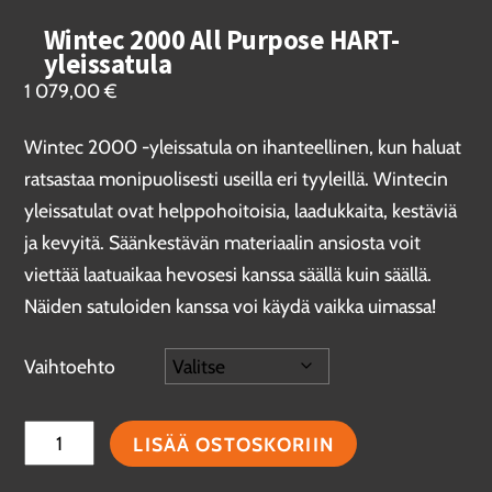
Wintec 2000 All Purpose HART-
yleissatula
1 079,00
€
Wintec 2000 -yleissatula on ihanteellinen, kun haluat
ratsastaa monipuolisesti useilla eri tyyleillä. Wintecin
yleissatulat ovat helppohoitoisia, laadukkaita, kestäviä
ja kevyitä. Säänkestävän materiaalin ansiosta voit
viettää laatuaikaa hevosesi kanssa säällä kuin säällä.
Näiden satuloiden kanssa voi käydä vaikka uimassa!
Vaihtoehto
Wintec
LISÄÄ OSTOSKORIIN
2000