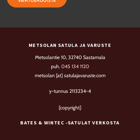
VAIHTOEHDOISTA
on
useampi
muunnelma.
Voit
tehdä
Back
METSOLAN SATULA JA VARUSTE
valinnat
To
Metsolantie 10, 32740 Sastamala
tuotteen
Top
puh.
045 134 1120
sivulla.
metsolan [at] satulajavaruste.com
y-tunnus 2113234-4
[copyright]
BATES & WINTEC -SATULAT VERKOSTA