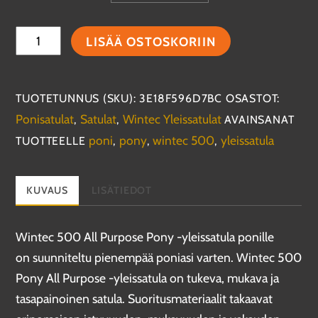
Wintec
LISÄÄ OSTOSKORIIN
500
HART
All
TUOTETUNNUS (SKU):
3E18F596D7BC
OSASTOT:
Purpose
Ponisatulat
Satulat
Wintec Yleissatulat
,
,
AVAINSANAT
Pony
poni
pony
wintec 500
yleissatula
TUOTTEELLE
,
,
,
-
yleissatula
KUVAUS
LISÄTIEDOT
ponille
määrä
Wintec 500 All Purpose Pony -yleissatula ponille
on suunniteltu pienempää poniasi varten. Wintec 500
Pony All Purpose -yleissatula on tukeva, mukava ja
tasapainoinen satula. Suoritusmateriaalit takaavat