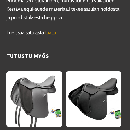
erinomaisen istuvuuden, mukavuuden ja vakauden.
Kestävä equi-suede materiaali tekee satulan hoidosta
ja puhdistuksesta helppoa.
Lue lisää satulasta
täällä
.
TUTUSTU MYÖS