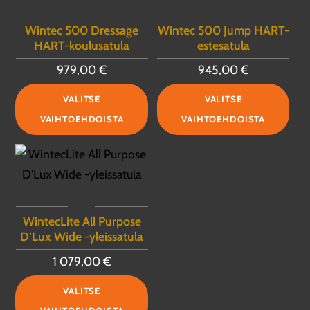
Wintec 500 Dressage
Wintec 500 Jump HART-
HART-koulusatula
estesatula
979,00
€
945,00
€
Tällä
Täll
VALITSE
VALITSE
tuotteella
tuot
VAIHTOEHDOISTA
VAIHTOEHDOISTA
on
on
useampi
use
muunnelma.
muu
Voit
Voit
tehdä
teh
WintecLite All Purpose
valinnat
vali
D’Lux Wide -yleissatula
tuotteen
tuo
1 079,00
€
sivulla.
sivu
Tällä
VALITSE
tuotteella