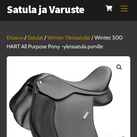
Cart
Skip
Satula ja Varuste
Men
to
content
Etusivu
/
Satulat
/
Wintec Yleissatulat
/ Wintec 500
HART All Purpose Pony -yleissatula ponille