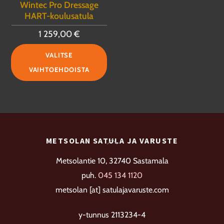
vali
Wintec Pro Dressage
valinnat
tuo
HART-koulusatula
tuotteen
sivu
1 259,00
€
sivulla.
Tällä
VALITSE
tuotteella
VAIHTOEHDOISTA
on
useampi
muunnelma.
Voit
tehdä
Back
METSOLAN SATULA JA VARUSTE
valinnat
To
Metsolantie 10, 32740 Sastamala
tuotteen
Top
puh.
045 134 1120
sivulla.
metsolan [at] satulajavaruste.com
y-tunnus 2113234-4