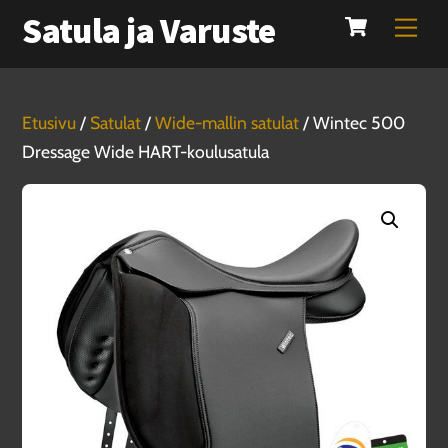
Cart
Skip
Satula ja Varuste
Men
to
content
Etusivu
/
Satulat
/
Wide-mallin satulat
/ Wintec 500
Dressage Wide HART-koulusatula