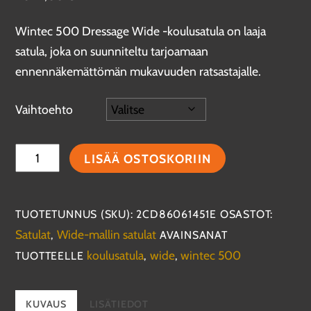
Wintec 500 Dressage Wide -koulusatula on laaja
satula, joka on suunniteltu tarjoamaan
ennennäkemättömän mukavuuden ratsastajalle.
Vaihtoehto
Wintec
LISÄÄ OSTOSKORIIN
500
Dressage
Wide
TUOTETUNNUS (SKU):
2CD86061451E
OSASTOT:
HART-
Satulat
Wide-mallin satulat
,
AVAINSANAT
koulusatula
koulusatula
wide
wintec 500
TUOTTEELLE
,
,
määrä
KUVAUS
LISÄTIEDOT