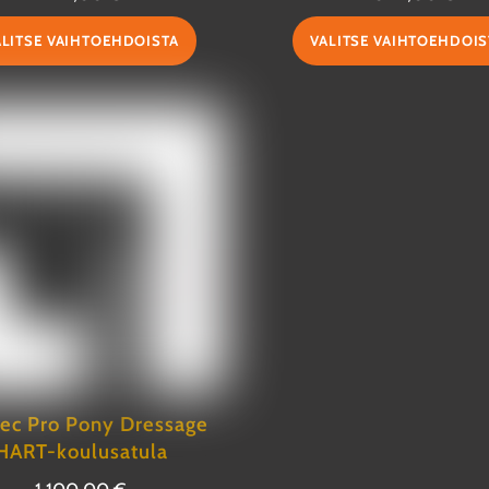
Tällä
ALITSE VAIHTOEHDOISTA
VALITSE VAIHTOEHDOIS
tuotteella
on
useampi
muunnelma.
Voit
tehdä
valinnat
tuotteen
sivulla.
ec Pro Pony Dressage
HART-koulusatula