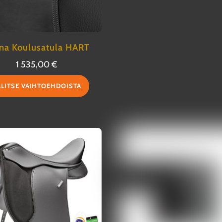
na Koulusatula HART
1 535,00
€
Tällä
ALITSE VAIHTOEHDOISTA
tuotteella
on
useampi
muunnelma.
Voit
tehdä
valinnat
tuotteen
sivulla.