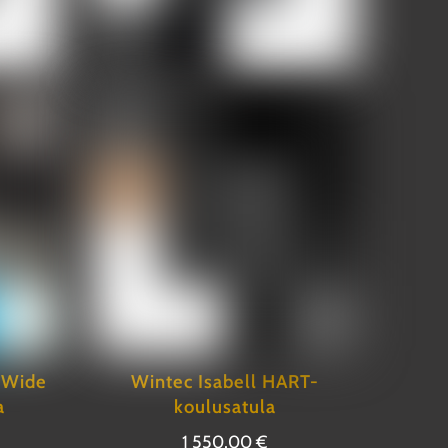
 Wide
Wintec Isabell HART-
a
koulusatula
1 550,00
€