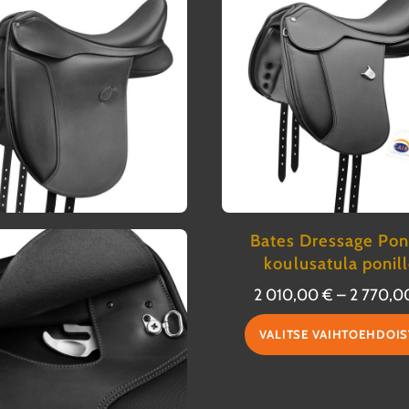
Bates Dressage Pon
koulusatula ponil
2 010,00
€
–
2 770,
VALITSE VAIHTOEHDOIS