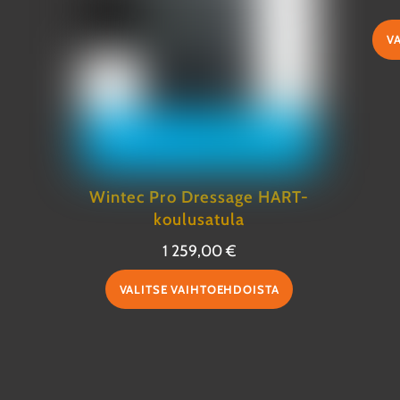
V
Wintec Pro Dressage HART-
koulusatula
1 259,00
€
Tällä
VALITSE VAIHTOEHDOISTA
tuotteella
on
useampi
muunnelma.