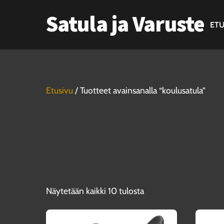
Skip
Satula ja Varuste
to
ETU
content
Etusivu
/ Tuotteet avainsanalla “koulusatula”
Näytetään kaikki 10 tulosta