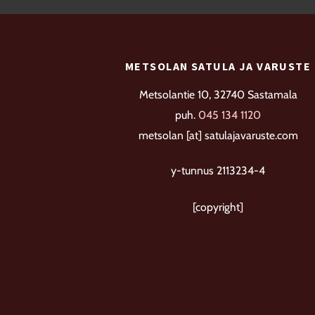
Voit
tehdä
valinnat
METSOLAN SATULA JA VARUSTE
tuotteen
sivulla.
Metsolantie 10, 32740 Sastamala
puh.
045 134 1120
metsolan [at] satulajavaruste.com
y-tunnus 2113234-4
[copyright]