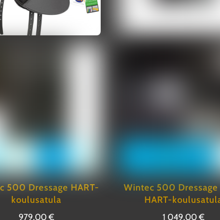
c 500 Dressage HART-
Wintec 500 Dressage
koulusatula
HART-koulusatul
979,00
€
1 049,00
€