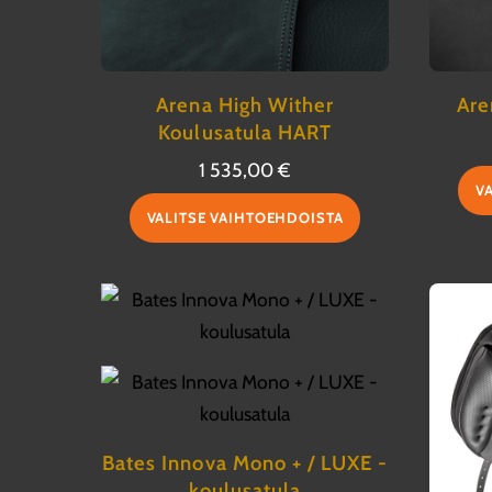
Arena High Wither
Are
Koulusatula HART
1 535,00
€
V
Tällä
VALITSE VAIHTOEHDOISTA
tuotteella
on
useampi
muunnelma.
Voit
tehdä
valinnat
Bates Innova Mono + / LUXE -
tuotteen
koulusatula