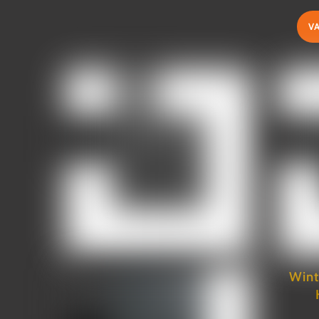
V
Wint