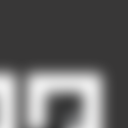
tuotteen
770,00 €
muunnelma.
sivulla.
Voit
tehdä
valinnat
tuotteen
sivulla.