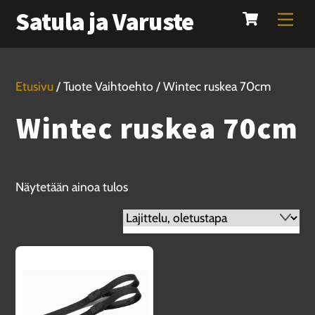
Cart
Skip
Satula ja Varuste
Men
to
content
Etusivu
/ Tuote Vaihtoehto / Wintec ruskea 70cm
Wintec ruskea 70cm
Näytetään ainoa tulos