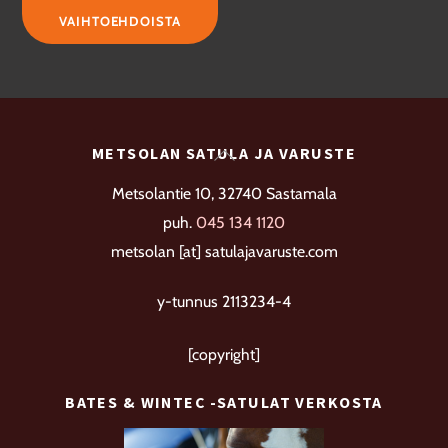
-
tuotteella
VAIHTOEHDOISTA
89,00 €
on
useampi
muunnelma.
Voit
Back
METSOLAN SATULA JA VARUSTE
tehdä
To
valinnat
Metsolantie 10, 32740 Sastamala
Top
tuotteen
puh.
045 134 1120
sivulla.
metsolan [at] satulajavaruste.com
y-tunnus 2113234-4
[copyright]
BATES & WINTEC -SATULAT VERKOSTA