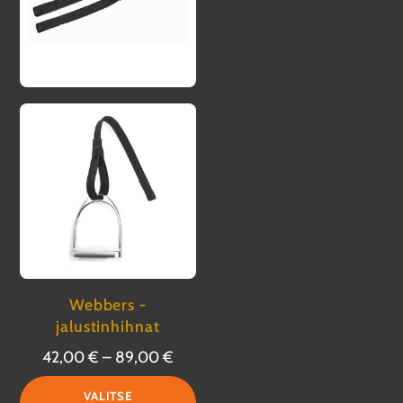
Webbers -
jalustinhihnat
Hintaluokka:
42,00
€
–
89,00
€
42,00 €
Tällä
VALITSE