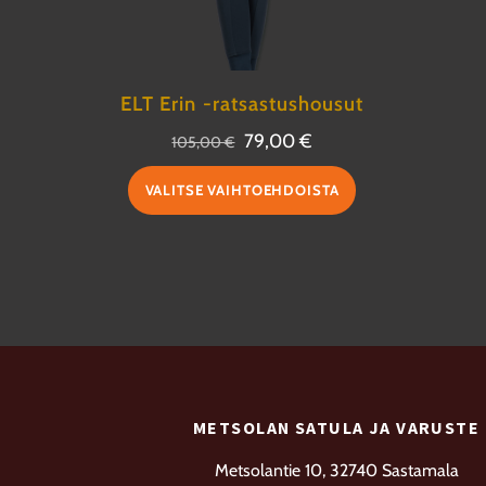
ELT Erin -ratsastushousut
Alkuperäinen
Nykyinen
79,00
€
105,00
€
hinta
hinta
Tällä
VALITSE VAIHTOEHDOISTA
oli:
on:
tuotteella
105,00 €.
79,00 €.
on
useampi
muunnelma.
Voit
tehdä
valinnat
METSOLAN SATULA JA VARUSTE
tuotteen
sivulla.
Metsolantie 10, 32740 Sastamala