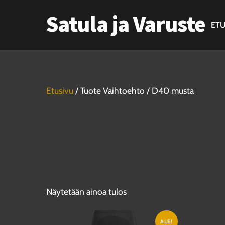
Skip
Satula ja Varuste
to
ETU
content
Etusivu
/ Tuote Vaihtoehto / D40 musta
Näytetään ainoa tulos
ALE!