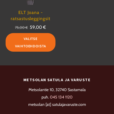
ELT Joana -
ratsastusleggingsit
Alkuperäinen
Nykyinen
59,00
€
75,00
€
hinta
hinta
Tällä
VALITSE
oli:
on:
tuotteella
VAIHTOEHDOISTA
75,00 €.
59,00 €.
on
useampi
muunnelma.
Voit
Back
METSOLAN SATULA JA VARUSTE
tehdä
To
valinnat
Metsolantie 10, 32740 Sastamala
Top
tuotteen
puh.
045 134 1120
sivulla.
metsolan [at] satulajavaruste.com