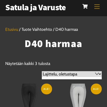
Cart
Skip
Satula ja Varuste
Men
to
content
Etusivu
/ Tuote Vaihtoehto / D40 harmaa
D40 harmaa
Näytetään kaikki 3 tulosta
ALE!
ALE!