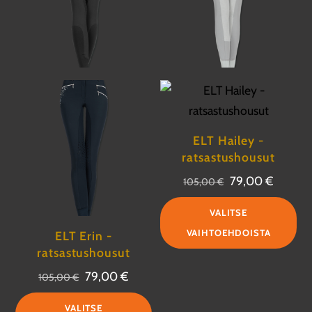
ELT Hailey -
ratsastushousut
Alkuperäinen
Nykyin
79,00
€
105,00
€
hinta
hinta
Täl
VALITSE
oli:
on:
tuo
VAIHTOEHDOISTA
ELT Erin -
105,00 €.
79,00 
on
ratsastushousut
us
Alkuperäinen
Nykyinen
79,00
€
105,00
€
mu
hinta
hinta
Tällä
Voi
VALITSE