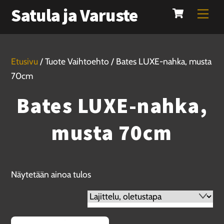
Cart
Skip
Satula ja Varuste
Men
to
content
Etusivu
/ Tuote Vaihtoehto / Bates LUXE-nahka, musta
70cm
Bates LUXE-nahka,
musta 70cm
Näytetään ainoa tulos