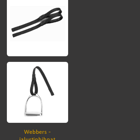
Webbers -
jalustinhihnat