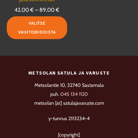
Hintaluokka:
42,00
€
–
89,00
€
42,00 €
Tällä
VALITSE
-
tuotteella
VAIHTOEHDOISTA
89,00 €
on
useampi
muunnelma.
Voit
Back
METSOLAN SATULA JA VARUSTE
tehdä
To
valinnat
Metsolantie 10, 32740 Sastamala
Top
tuotteen
puh.
045 134 1120
sivulla.
metsolan [at] satulajavaruste.com
y-tunnus 2113234-4
[copyright]