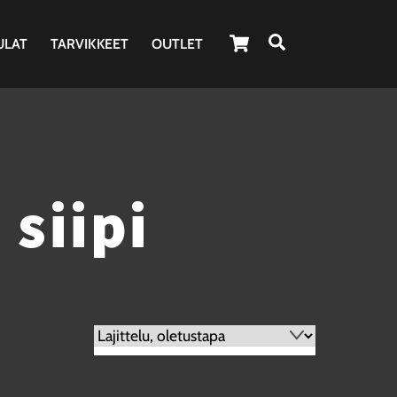
Cart
Haku
ULAT
TARVIKKEET
OUTLET
 siipi