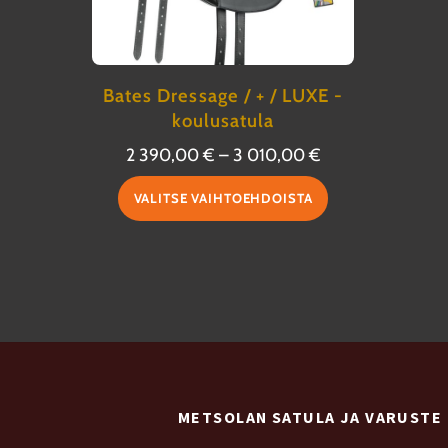
Bates Dressage / + / LUXE -
koulusatula
Hintaluokka:
2 390,00
€
–
3 010,00
€
2
Tällä
VALITSE VAIHTOEHDOISTA
390,00 €
tuotteella
-
on
3
useampi
010,00 €
muunnelma.
Voit
tehdä
valinnat
METSOLAN SATULA JA VARUSTE
tuotteen