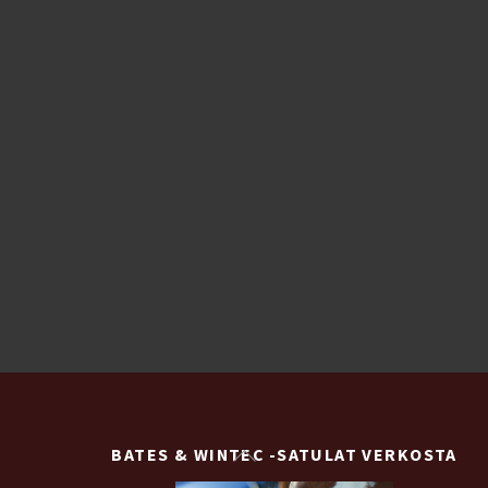
770,00 €
muunnelma.
Voit
tehdä
valinnat
tuotteen
sivulla.
Back
BATES & WINTEC -SATULAT VERKOSTA
To