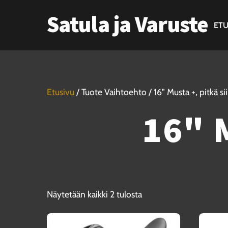
Skip
Satula ja Varuste
to
ETU
content
Etusivu
/ Tuote Vaihtoehto / 16" Musta +, pitkä sii
16" M
Näytetään kaikki 2 tulosta