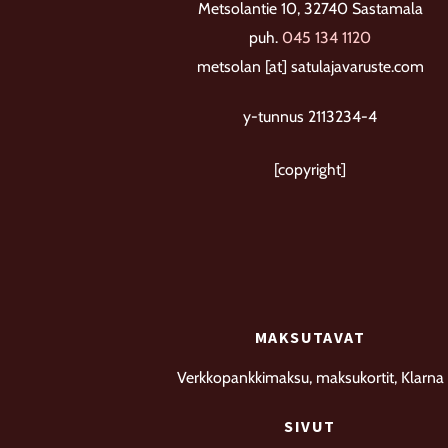
sivulla.
Metsolantie 10, 32740 Sastamala
puh.
045 134 1120
metsolan [at] satulajavaruste.com
y-tunnus 2113234-4
[copyright]
MAKSUTAVAT
Verkkopankkimaksu, maksukortit, Klarna
SIVUT