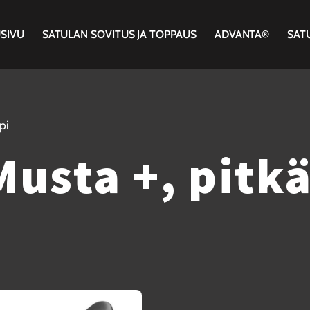
SIVU
SATULAN SOVITUS JA TOPPAUS
ADVANTA®
SAT
pi
usta +, pitkä