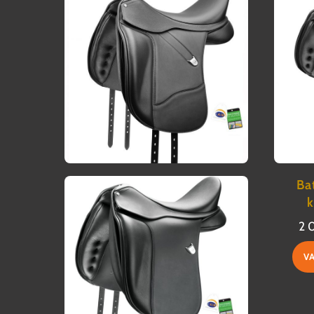
Ba
k
2 
V