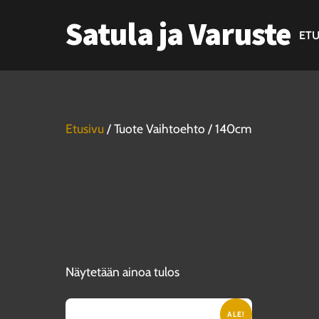
Skip
Satula ja Varuste
to
ETU
content
Etusivu
/ Tuote Vaihtoehto / 140cm
Näytetään ainoa tulos
ALE!