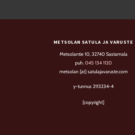
muunnelma.
Voit
tehdä
valinnat
METSOLAN SATULA JA VARUSTE
tuotteen
sivulla.
Metsolantie 10, 32740 Sastamala
puh.
045 134 1120
metsolan [at] satulajavaruste.com
y-tunnus 2113234-4
[copyright]