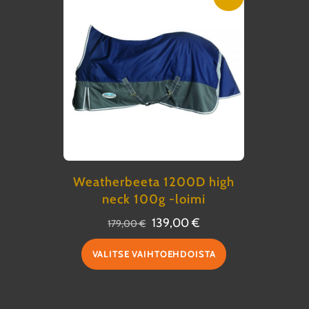
Weatherbeeta 1200D high
neck 100g -loimi
Alkuperäinen
Nykyinen
139,00
€
179,00
€
hinta
hinta
Tällä
VALITSE VAIHTOEHDOISTA
oli:
on:
tuotteella
179,00 €.
139,00 €.
on
useampi