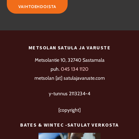
tuotteella
VAIHTOEHDOISTA
on
useampi
muunnelma.
Voit
Back
METSOLAN SATULA JA VARUSTE
tehdä
To
valinnat
Metsolantie 10, 32740 Sastamala
Top
tuotteen
puh.
045 134 1120
sivulla.
metsolan [at] satulajavaruste.com
y-tunnus 2113234-4
[copyright]
BATES & WINTEC -SATULAT VERKOSTA