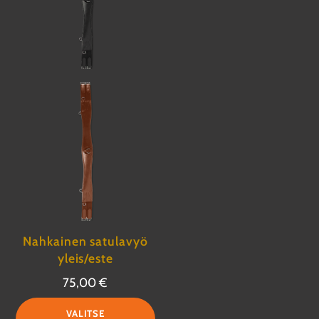
Nahkainen satulavyö
yleis/este
75,00
€
Tällä
VALITSE