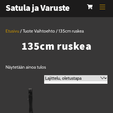
Cart
Skip
Satula ja Varuste
Men
to
content
Etusivu
/ Tuote Vaihtoehto / 135cm ruskea
135cm ruskea
Näytetään ainoa tulos