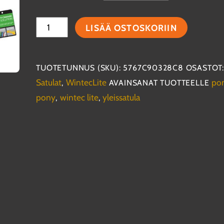
WintecLite
LISÄÄ OSTOSKORIIN
All
Purpose
Pony
TUOTETUNNUS (SKU):
5767C90328C8
OSASTOT:
-
Satulat
WintecLite
po
,
AVAINSANAT TUOTTEELLE
yleissatula
pony
wintec lite
yleissatula
,
,
ponille
määrä