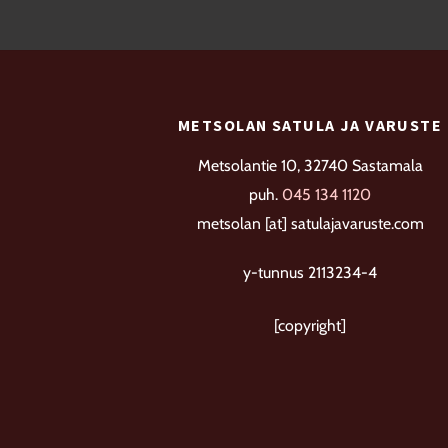
tehdä
valinnat
tuotteen
sivulla.
METSOLAN SATULA JA VARUSTE
Metsolantie 10, 32740 Sastamala
puh.
045 134 1120
metsolan [at] satulajavaruste.com
y-tunnus 2113234-4
[copyright]