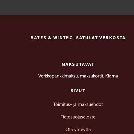
sivulla.
Voit
tehdä
valinnat
tuotteen
Back
BATES & WINTEC -SATULAT VERKOSTA
sivulla.
To
Top
MAKSUTAVAT
Verkkopankkimaksu, maksukortit, Klarna
SIVUT
Toimitus- ja maksuehdot
Tietosuojaseloste
Ota yhteyttä