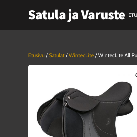
Skip
Satula ja Varuste
to
ETU
content
Etusivu
/
Satulat
/
WintecLite
/ WintecLite All Pu