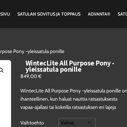
SIVU
SATULAN SOVITUS JA TOPPAUS
ADVANTA®
SAT
rpose Pony -yleissatula ponille
WintecLite All Purpose Pony -
yleissatula ponille
849,00
€
WintecLite All Purpose Pony -yleissatula ponille o
ihanteellinen, kun haluat nauttia ratsastuksesta
vapaa-ajallasi tai kokeilla ratsastuksen eri lajeja
Vaihtoehto