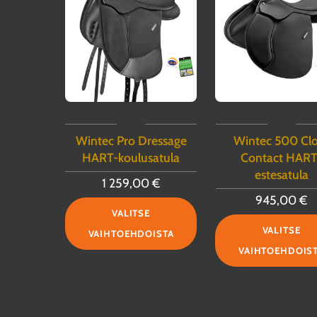
Wintec Pro Dressage
Wintec 500 Cl
HART-koulusatula
Contact HART
estesatula
1 259,00
€
945,00
€
Tällä
VALITSE
tuotteella
VALITSE
VAIHTOEHDOISTA
on
VAIHTOEHDOIS
useampi
muunnelma.
Voit