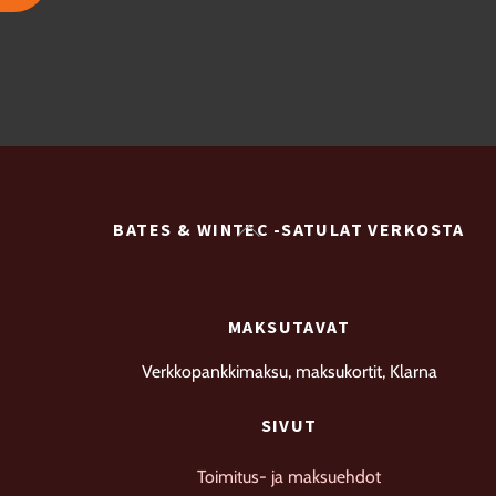
on
Voit
useampi
10,00 €
tehdä
muunnelma.
valinnat
Voit
tuotteen
tehdä
sivulla.
valinnat
tuotteen
Back
BATES & WINTEC -SATULAT VERKOSTA
sivulla.
To
Top
MAKSUTAVAT
Verkkopankkimaksu, maksukortit, Klarna
SIVUT
Toimitus- ja maksuehdot