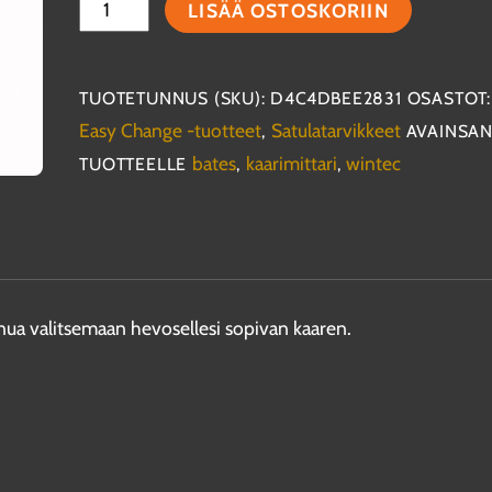
Easy
LISÄÄ OSTOSKORIIN
Change
Gullet
Gauge
TUOTETUNNUS (SKU):
D4C4DBEE2831
OSASTOT:
-
Easy Change -tuotteet
Satulatarvikkeet
,
AVAINSA
kaarimittari
bates
kaarimittari
wintec
TUOTTEELLE
,
,
määrä
inua valitsemaan hevosellesi sopivan kaaren.