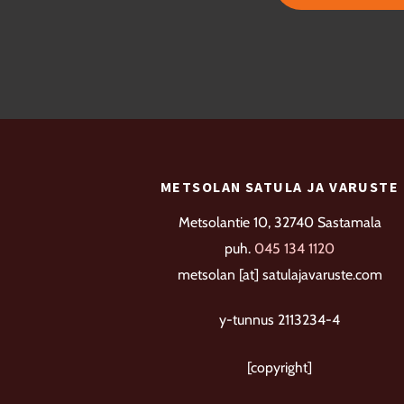
useampi
3
muunnelma.
0
Voit
tehdä
valinnat
tuotteen
sivulla.
METSOLAN SATULA JA VARUSTE
Metsolantie 10, 32740 Sastamala
puh.
045 134 1120
metsolan [at] satulajavaruste.com
y-tunnus 2113234-4
[copyright]