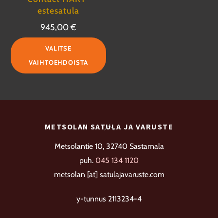
estesatula
945,00
€
Tällä
VALITSE
tuotteella
VAIHTOEHDOISTA
on
useampi
muunnelma.
Voit
Back
METSOLAN SATULA JA VARUSTE
tehdä
To
valinnat
Metsolantie 10, 32740 Sastamala
Top
tuotteen
puh.
045 134 1120
sivulla.
metsolan [at] satulajavaruste.com
y-tunnus 2113234-4