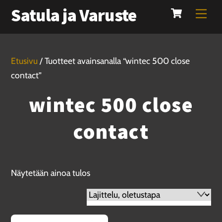
Cart
Skip
Satula ja Varuste
Men
to
content
Etusivu
/ Tuotteet avainsanalla “wintec 500 close
contact”
wintec 500 close
contact
Näytetään ainoa tulos