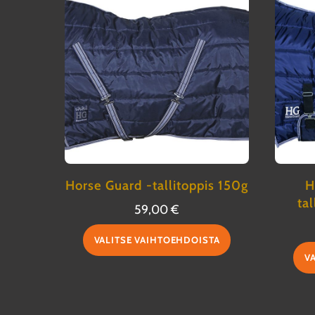
Horse Guard -tallitoppis 150g
H
tal
59,00
€
Tällä
VALITSE VAIHTOEHDOISTA
tuotteella
V
on
useampi