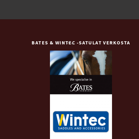
muunnelma.
Voit
tehdä
valinnat
Back
BATES & WINTEC -SATULAT VERKOSTA
tuotteen
To
sivulla.
Top