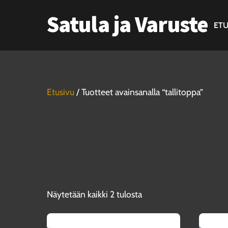
Skip
Satula ja Varuste
to
ETU
content
Etusivu
/ Tuotteet avainsanalla “tallitoppa”
Näytetään kaikki 2 tulosta