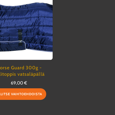
orse Guard 300g -
litoppis vatsaläpällä
69,00
€
Tällä
ALITSE VAIHTOEHDOISTA
tuotteella
on
useampi