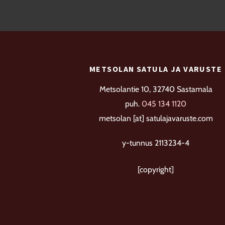
muunnelma.
Voit
tehdä
valinnat
tuotteen
METSOLAN SATULA JA VARUSTE
sivulla.
Metsolantie 10, 32740 Sastamala
puh.
045 134 1120
metsolan [at] satulajavaruste.com
y-tunnus 2113234-4
[copyright]