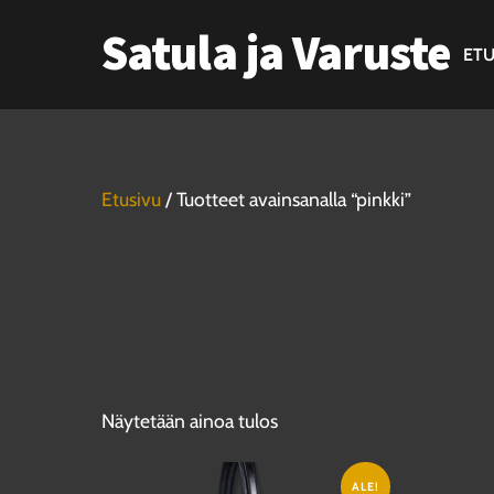
Skip
Satula ja Varuste
to
ETU
content
Etusivu
/ Tuotteet avainsanalla “pinkki”
Näytetään ainoa tulos
ALE!