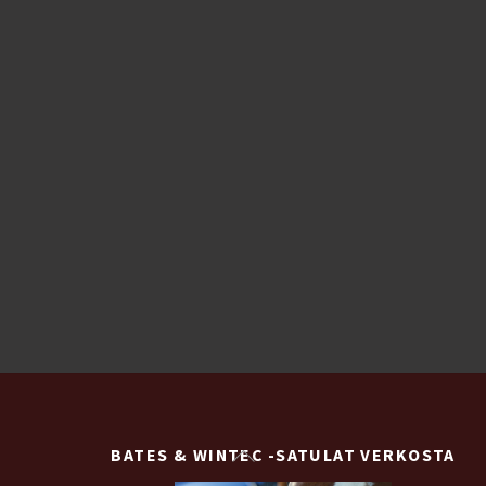
Back
BATES & WINTEC -SATULAT VERKOSTA
To