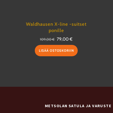
Waldhausen X-line -suitset
ponille
Alkuperäinen
Nykyinen
79,00
€
109,00
€
hinta
hinta
LISÄÄ OSTOSKORIIN
oli:
on:
109,00 €.
79,00 €.
METSOLAN SATULA JA VARUSTE