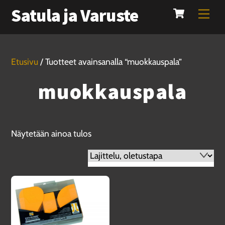
Cart
Skip
Satula ja Varuste
Men
to
content
Etusivu
/ Tuotteet avainsanalla “muokkauspala”
muokkauspala
Näytetään ainoa tulos