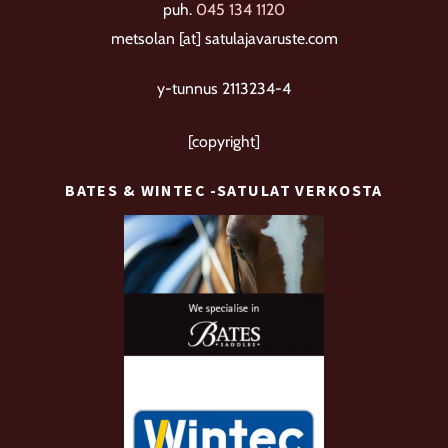
tuotteen
puh.
045 134 1120
sivulla.
metsolan [at] satulajavaruste.com
y-tunnus 2113234-4
[copyright]
BATES & WINTEC -SATULAT VERKOSTA