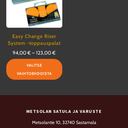
Easy Change Riser
System -toppauspalat
Hintaluokka:
94,00
€
–
123,00
€
94,00 €
Tällä
VALITSE
-
tuotteella
VAIHTOEHDOISTA
123,00 €
on
useampi
muunnelma.
Voit
Back
METSOLAN SATULA JA VARUSTE
tehdä
To
valinnat
Metsolantie 10, 32740 Sastamala
Top