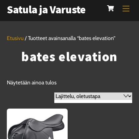
Cart
Skip
Satula ja Varuste
Men
to
content
Etusivu
/ Tuotteet avainsanalla “bates elevation”
bates elevation
Näytetään ainoa tulos