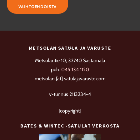
885,00 €
tuotteella
VAIHTOEHDOISTA
-
on
3
useampi
265,00 €
muunnelma.
Voit
Back
METSOLAN SATULA JA VARUSTE
tehdä
To
valinnat
Metsolantie 10, 32740 Sastamala
Top
tuotteen
puh.
045 134 1120
sivulla.
metsolan [at] satulajavaruste.com
y-tunnus 2113234-4
[copyright]
BATES & WINTEC -SATULAT VERKOSTA