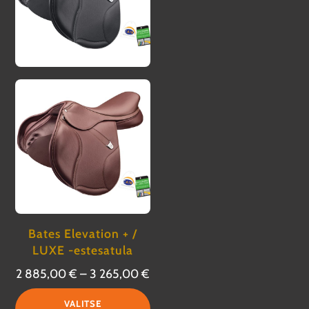
Bates Elevation + /
LUXE -estesatula
Hintaluokka:
2 885,00
€
–
3 265,00
€
2
Tällä
VALITSE