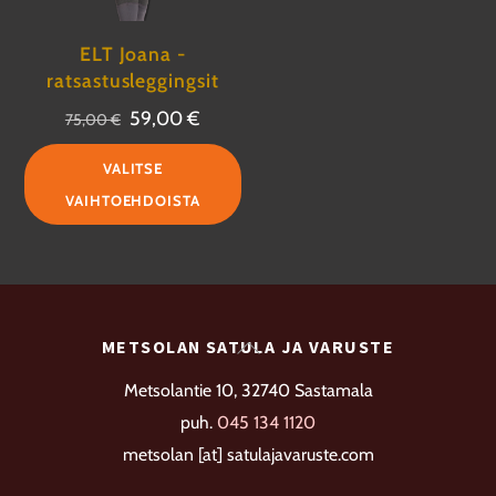
ELT Joana -
ratsastusleggingsit
Alkuperäinen
Nykyinen
59,00
€
75,00
€
hinta
hinta
Tällä
VALITSE
oli:
on:
tuotteella
VAIHTOEHDOISTA
75,00 €.
59,00 €.
on
useampi
muunnelma.
Voit
Back
METSOLAN SATULA JA VARUSTE
tehdä
To
valinnat
Metsolantie 10, 32740 Sastamala
Top
tuotteen
puh.
045 134 1120
sivulla.
metsolan [at] satulajavaruste.com