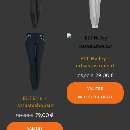
ELT Hailey -
ratsastushousut
Alkuperäinen
Nykyin
79,00
€
105,00
€
hinta
hinta
Täl
VALITSE
oli:
on:
tuo
VAIHTOEHDOISTA
ELT Erin -
105,00 €.
79,00 
on
ratsastushousut
us
Alkuperäinen
Nykyinen
79,00
€
105,00
€
mu
hinta
hinta
Tällä
Voi
VALITSE