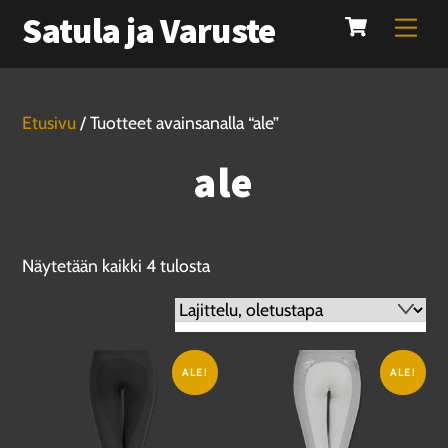
Cart
Skip
Satula ja Varuste
Men
to
content
Etusivu
/ Tuotteet avainsanalla “ale”
ale
Näytetään kaikki 4 tulosta
ALE!
ALE!