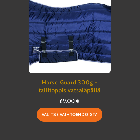
Horse Guard 300g -
tallitoppis vatsaläpällä
69,00
€
Tällä
VALITSE VAIHTOEHDOISTA
tuotteella
on
useampi