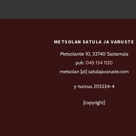
muunnelma.
Voit
tehdä
valinnat
METSOLAN SATULA JA VARUSTE
tuotteen
sivulla.
Metsolantie 10, 32740 Sastamala
puh.
045 134 1120
metsolan [at] satulajavaruste.com
y-tunnus 2113234-4
[copyright]