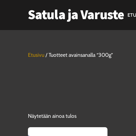
Skip
Satula ja Varuste
to
ETU
content
Etusivu
/ Tuotteet avainsanalla “300g”
Näytetään ainoa tulos